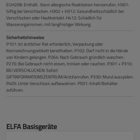
EUH208: Enthält . Kann allergische Reaktionen hervorrufen.
H301:
Giftig bei Verschlucken.
H302 + H312: Gesundheitsschädlich bei
Verschlucken oder Hautkontakt.
H412: Schädlich für
Wasserorganismen, mit langfristiger Wirkung.
Sicherheitshinweise
P101: Ist ärztlicher Rat erforderlich, Verpackung oder
Kennzeichnungsetikett bereithalten.
P102: Darf nicht in die Hände
von Kindern gelangen.
P264: Nach Gebrauch gründlich waschen.
P270: Bei Gebrauch nicht essen, trinken oder rauchen.
P301 + P310:
BEI VERSCHLUCKEN: Sofort
GIFTINFORMATIONSZENTRUM/Arzt//anrufen.
P330: Mund ausspülen.
P405: Unter Verschluss aufbewahren.
P501: Inhalt/Behälter
zuführen.
Produktgalerie überspringen
ELFA Basisgeräte