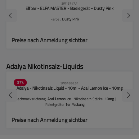
SW16747.4
Elfbar - ELFA MASTER - Basisgerät - Dusty Pink
Farbe :
Dusty Pink
Preise nach Anmeldung sichtbar
Produktgalerie überspringen
Adalya Nikotinsalz-Liquids
37
%
SW54886.51
Adalya - Nikotinsalz Liquid - 10ml - Acai Lemon Ice - 10mg
Geschmacksrichtung:
Acai Lemon Ice
| Nikotinsalz-Stärke:
10mg
|
Paketgröße:
1er Packung
Preise nach Anmeldung sichtbar