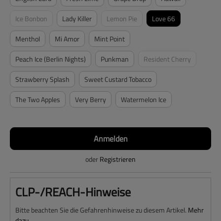
Ice Bonbon
Lady Killer
Lemon Pie
Love 66
(Diese Option ist zurzeit nicht verfügbar.)
(Diese Option ist zurzeit nicht verfügbar.
Menthol
Mi Amor
Mint Point
Peach Ice (Berlin Nights)
Punkman
Resident Cherry
(Diese Option ist zurze
Strawberry Splash
Sweet Custard Tobacco
The Two Apples
Very Berry
Watermelon Ice
Anmelden
oder
Registrieren
CLP-/REACH-Hinweise
Bitte beachten Sie die Gefahrenhinweise zu diesem Artikel.
Mehr
dazu.