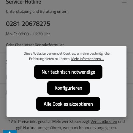
Service-Hotline
Unterstützung und Beratung unter:
0281 20678275
Mo-Fr, 08:00 - 16:30 Uhr
Oder über unser
Kontaktformular
.
Diese Website verwendet Cookies, um eine bestmögliche
Erfahrung bieten zu können.
Mehr Informationen ...
Shop-Service
Nur technisch notwendige
Filialen
Konfigurieren
Folge uns
Alle Cookies akzeptieren
* Alle Preise inkl. gesetzl. Mehrwertsteuer zzgl.
Versandkosten
und
ggf. Nachnahmegebühren, wenn nicht anders angegeben.