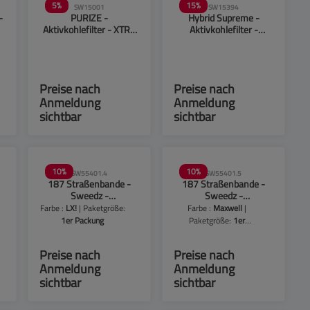
5
%
15
%
SW15001
SW15394
-
PURIZE -
Hybrid Supreme -
Aktivkohlefilter - XTRA
Aktivkohlefilter -
Slime Size - Organic -
6,4mm - 250er Beutel
6mm - 50 Stück
Preise nach
Preise nach
Anmeldung
Anmeldung
sichtbar
sichtbar
10
%
10
%
SW55401.4
SW55401.5
187 Straßenbande -
187 Straßenbande -
Sweedz -
Sweedz -
Aktivkohlefilter - Ø
Aktivkohlefilter - Ø
Farbe :
LX!
| Paketgröße:
Farbe :
Maxwell
|
Z
6mm - 50 Stück - LX!
6mm - 50 Stück -
1er Packung
Paketgröße:
1er
Maxwell
Packung
Preise nach
Preise nach
Anmeldung
Anmeldung
sichtbar
sichtbar