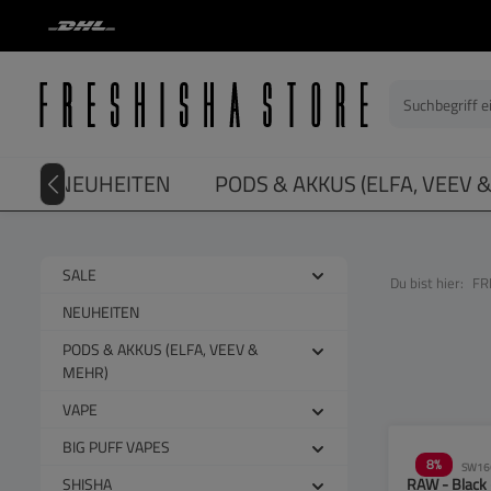
springen
Zur Hauptnavigation springen
LE
NEUHEITEN
PODS & AKKUS (ELFA, VEEV 
SALE
Du bist hier:
FR
NEUHEITEN
PODS & AKKUS (ELFA, VEEV &
MEHR)
VAPE
BIG PUFF VAPES
8
%
SW16
SHISHA
RAW - Black -