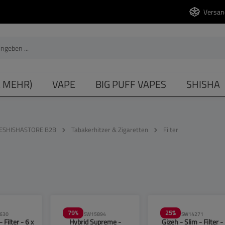
Versan
& MEHR)
VAPE
BIG PUFF VAPES
SHISHA
ESHISHASTORE B2B
Tabakerhitzer & Zigaretten
Filter
79
%
25
%
630
SW15894
SW14271
 Filter - 6 x
Hybrid Supreme -
Gizeh - Slim - Filter -