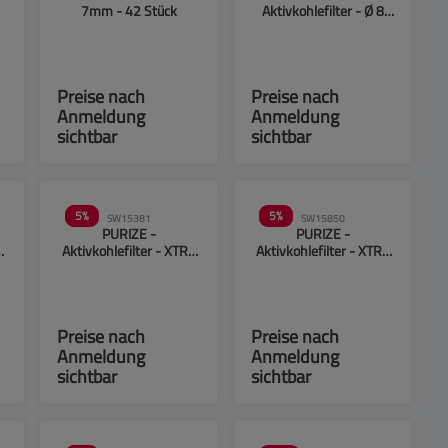
7mm - 42 Stück
Aktivkohlefilter - Ø 8
mm - 100 Stück
Preise nach
Preise nach
Anmeldung
Anmeldung
sichtbar
sichtbar
5
%
5
%
SW15381
SW15850
PURIZE -
PURIZE -
A
Aktivkohlefilter - XTRA
Aktivkohlefilter - XTRA
m
Slime Size - Spy-Design
Slime Size - Yellow -
- 6mm - 50 Stück
6mm - 50 Stück
Preise nach
Preise nach
Anmeldung
Anmeldung
sichtbar
sichtbar