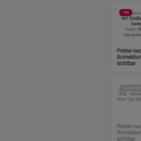
10
%
SW554
187 Straß
Swee
Aktivkohle
Farbe :
S
6mm - 50 S
Paketgröß
Packu
Preise na
Anmeldu
sichtbar
Ausverkauf
SW14
OCB - Aktivk
Activ Tips S
- 50 
Preise na
Anmeldu
sichtbar