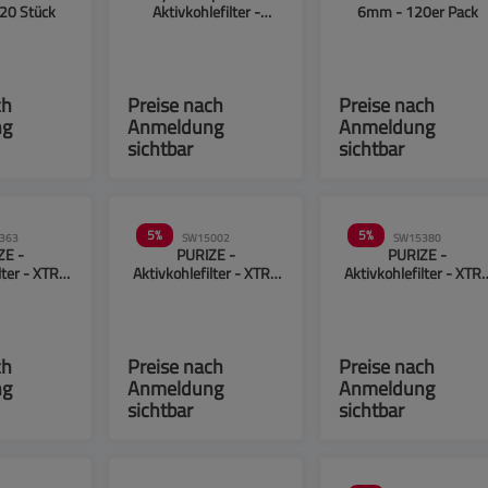
20 Stück
Aktivkohlefilter -
6mm - 120er Pack
6,4mm - 33 Stück
ch
Preise nach
Preise nach
ng
Anmeldung
Anmeldung
sichtbar
sichtbar
5
%
5
%
363
SW15002
SW15380
ZE -
PURIZE -
PURIZE -
lter - XTRA
Aktivkohlefilter - XTRA
Aktivkohlefilter - XTR
 - weiß -
Slime Size - Grün -
Slime Size - Blau - 6m
0 Stück
6mm - 50 Stück
- 50 Stück
ch
Preise nach
Preise nach
ng
Anmeldung
Anmeldung
sichtbar
sichtbar