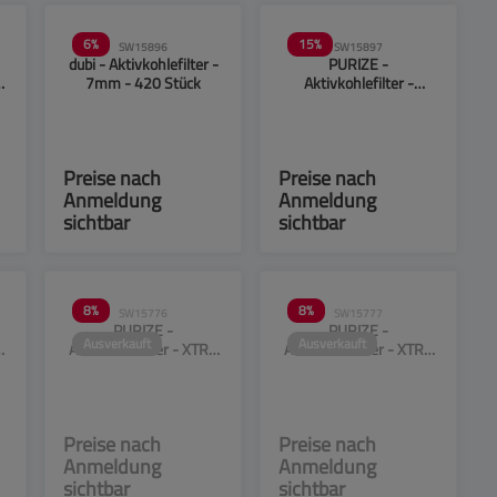
6
%
15
%
SW15896
SW15897
dubi - Aktivkohlefilter -
PURIZE -
A
7mm - 420 Stück
Aktivkohlefilter -
-
Coconut - lose - 150g
Preise nach
Preise nach
Anmeldung
Anmeldung
sichtbar
sichtbar
8
%
8
%
SW15776
SW15777
PURIZE -
PURIZE -
Ausverkauft
Ausverkauft
A
Aktivkohlefilter - XTRA
Aktivkohlefilter - XTRA
Slime Size - Pink - ø
Slime Size - Blau - ø
6mm - 250 Stück
6mm - 250 Stück
Preise nach
Preise nach
Anmeldung
Anmeldung
sichtbar
sichtbar