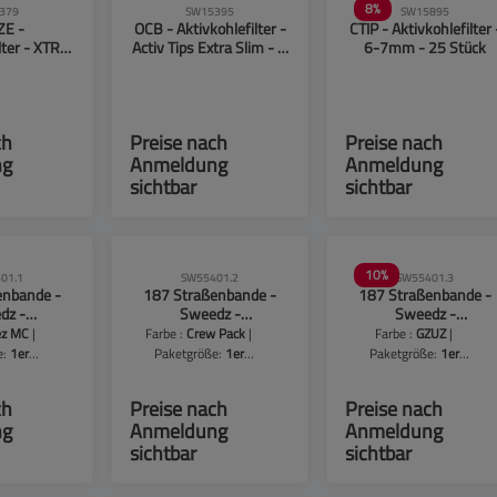
8
%
379
SW15395
SW15895
ZE -
OCB - Aktivkohlefilter -
CTIP - Aktivkohlefilter 
lter - XTRA
Activ Tips Extra Slim - Ø
6-7mm - 25 Stück
 Pink - 6mm
6 mm - 50 Stück
Stück
ch
Preise nach
Preise nach
ng
Anmeldung
Anmeldung
sichtbar
sichtbar
10
%
01.1
SW55401.2
SW55401.3
enbande -
187 Straßenbande -
187 Straßenbande -
dz -
Sweedz -
Sweedz -
filter - Ø
Aktivkohlefilter - Ø 6
Aktivkohlefilter - Ø
ez MC
|
Farbe :
Crew Pack
|
Farbe :
GZUZ
|
 Stück -
mm - 187 Stück - Crew
6mm - 50 Stück - GZU
e:
1er
Paketgröße:
1er
Paketgröße:
1er
z MC
Pack
ng
Packung
Packung
ch
Preise nach
Preise nach
ng
Anmeldung
Anmeldung
sichtbar
sichtbar