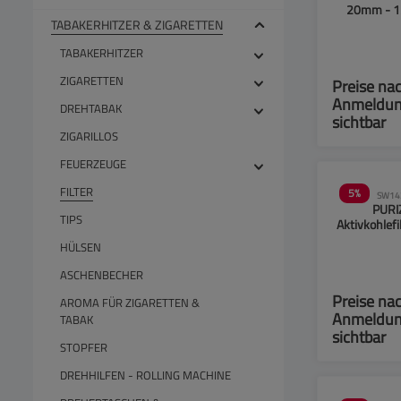
20mm - 1
TABAKERHITZER & ZIGARETTEN
TABAKERHITZER
ZIGARETTEN
Preise na
Anmeldu
DREHTABAK
sichtbar
ZIGARILLOS
FEUERZEUGE
FILTER
5
%
SW14
PURI
TIPS
Aktivkohlefi
Slime Size
HÜLSEN
6mm - 5
ASCHENBECHER
Preise na
AROMA FÜR ZIGARETTEN &
Anmeldu
TABAK
sichtbar
STOPFER
DREHHILFEN - ROLLING MACHINE