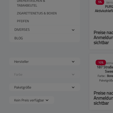
DREHERTASCHEN &
5
%
SW15
TABAKBEUTEL
PURI
Aktivkohlefi
ZIGARETTENETUIS & BOXEN
Slime Size -
- 50 
PFEIFEN
DIVERSES
Preise na
Anmeldu
BLOG
sichtbar
Hersteller
10
%
SW554
187 Straß
Swee
Farbe
Aktivkohle
Farbe :
Bon
6mm - 50
Paketgröß
Bone
Packu
Paketgröße
Preise na
Anmeldu
Kein Preis verfügbar
sichtbar