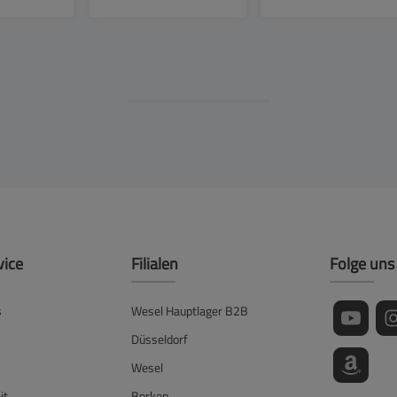
vice
Filialen
Folge uns
s
Wesel Hauptlager B2B
Düsseldorf
Wesel
it
Borken