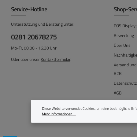
Service-Hotline
Shop-Ser
Unterstützung und Beratung unter:
POS Display
0281 20678275
Bewertung
Über Uns
Mo-Fr, 08:00 - 16:30 Uhr
Nachhaltigke
Oder über unser
Kontaktformular
.
Versand und
B2B
Datenschutz
AGB
Widerrufsbe
Diese Website verwendet Cookies, um eine bestmögliche Erfa
Impressum
Mehr Informationen ...