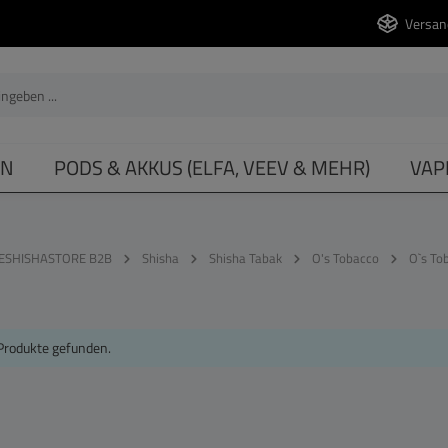
Versan
EN
PODS & AKKUS (ELFA, VEEV & MEHR)
VAP
ESHISHASTORE B2B
Shisha
Shisha Tabak
O's Tobacco
O`s To
Produkte gefunden.