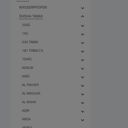
WASSERPFEIFEN
SHISHA TABAK
200G
1KG
030 TABAK
187 TOBACCO
7DAYS
ADALYA
AINO
AL FAKHER
AL MASSIVA
AL WAHA
AQM
ANDA
AEREA