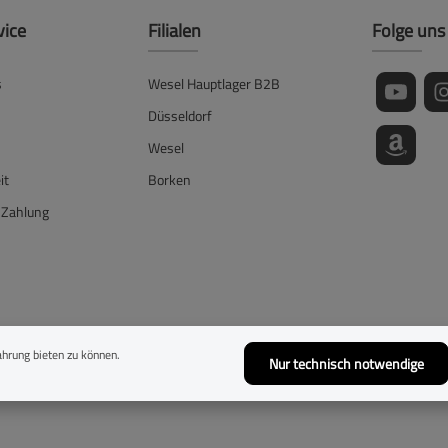
vice
Filialen
Folge uns
s
Wesel Hauptlager B2B
Düsseldorf
Wesel
it
Borken
 Zahlung
lehrung
hrung bieten zu können.
Nur technisch notwendige