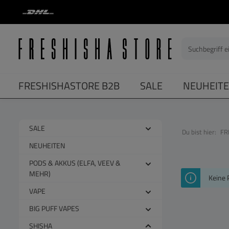
springen
Zur Hauptnavigation springen
FRESHISHASTORE B2B
SALE
NEUHEIT
SALE
Du bist hier:
FR
NEUHEITEN
PODS & AKKUS (ELFA, VEEV &
MEHR)
Keine 
VAPE
BIG PUFF VAPES
SHISHA