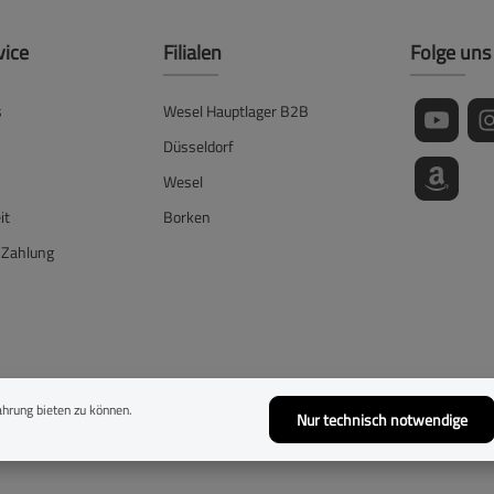
vice
Filialen
Folge uns
s
Wesel Hauptlager B2B
Düsseldorf
Wesel
it
Borken
 Zahlung
lehrung
hrung bieten zu können.
Nur technisch notwendige