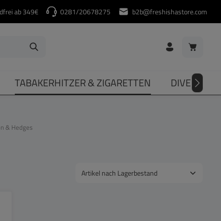
dfrei ab 349€
0281/20678275
b2b@freshishastore.com
Warenkorb
TABAKERHITZER & ZIGARETTEN
DIVERSES
n & Hedges