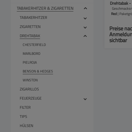
Drehtabak - 
TABAKERHITZER & ZIGARETTEN
Tin
Geschmacksri
Red
| Paketgr
TABAKERHITZER
ZIGARETTEN
Preise na
Anmeldu
DREHTABAK
sichtbar
CHESTERFIELD
MARLBORO
PIELROJA
BENSON & HEDGES
WINSTON
ZIGARILLOS
FEUERZEUGE
FILTER
TIPS
HÜLSEN