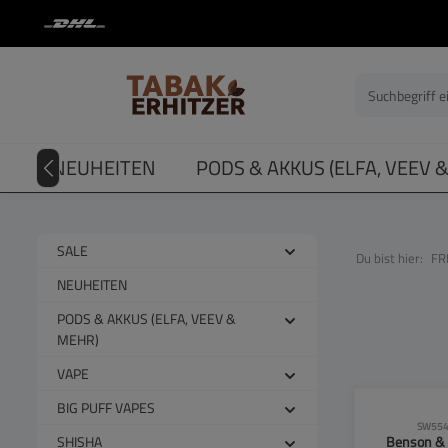
springen
Zur Hauptnavigation springen
LE
NEUHEITEN
PODS & AKKUS (ELFA, VEEV 
SALE
Du bist hier:
FR
NEUHEITEN
PODS & AKKUS (ELFA, VEEV &
MEHR)
VAPE
BIG PUFF VAPES
SW554
SHISHA
Benson & 