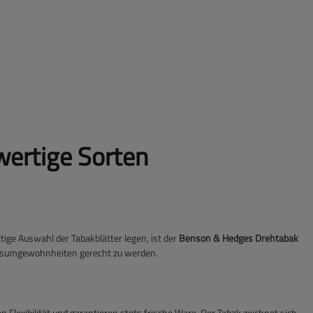
ertige Sorten
ge Auswahl der Tabakblätter legen, ist der
Benson & Hedges Drehtabak
 Konsumgewohnheiten gerecht zu werden.
 Flexibilität und garantieren stets frische Ware. Der Tabak zeichnet sich