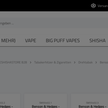
Versan
& MEHR)
VAPE
BIG PUFF VAPES
SHISHA
ESHISHASTORE B2B
Tabakerhitzer & Zigaretten
Drehtabak
Benso
02.2
SW55402.1
SW55402.3
Hedges -
Benson & Hedges -
Benson & Hedges -