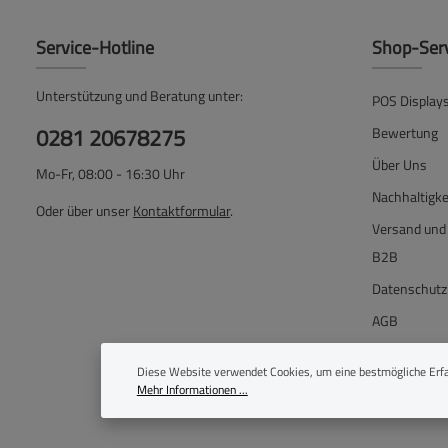
Service-Hotline
Shop-Ser
Unterstützung und Beratung unter:
POS Display
0281 20678275
Bewertung
Über Uns
Mo-Fr, 08:00 - 16:30 Uhr
Nachhaltigke
Oder über unser
Kontaktformular
.
Versand und
B2B
Datenschutz
AGB
Widerrufsbe
Diese Website verwendet Cookies, um eine bestmögliche Erfa
Impressum
Mehr Informationen ...