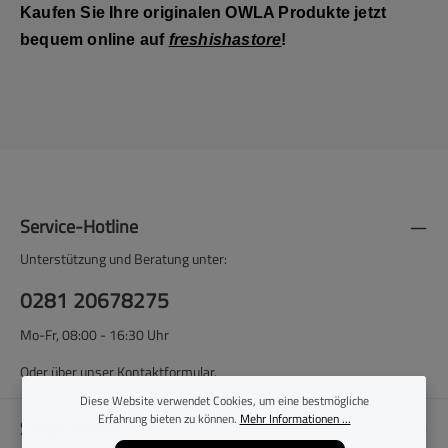
Kaufen Sie Ihre originalen OWLA Produkte jetzt
bequem online auf
freshishastore
!
Service-Hotline
Unterstützung und Beratung unter:
0281 20678275
Mo-Fr, 08:00 - 16:30 Uhr
Oder über unser
Kontaktformular
.
Diese Website verwendet Cookies, um eine bestmögliche
Erfahrung bieten zu können.
Mehr Informationen ...
Shop-Service