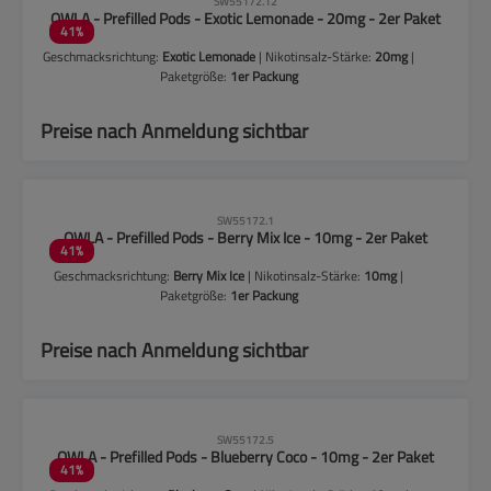
SW55172.12
OWLA - Prefilled Pods - Exotic Lemonade - 20mg - 2er Paket
41
%
Geschmacksrichtung:
Exotic Lemonade
| Nikotinsalz-Stärke:
20mg
|
Paketgröße:
1er Packung
Preise nach Anmeldung sichtbar
CLP-Hinweise beachten!
SW55172.1
OWLA - Prefilled Pods - Berry Mix Ice - 10mg - 2er Paket
41
%
Geschmacksrichtung:
Berry Mix Ice
| Nikotinsalz-Stärke:
10mg
|
Paketgröße:
1er Packung
Preise nach Anmeldung sichtbar
CLP-Hinweise beachten!
SW55172.5
OWLA - Prefilled Pods - Blueberry Coco - 10mg - 2er Paket
41
%