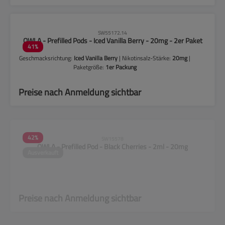
CLP-Hinweise beachten!
SW55172.14
OWLA - Prefilled Pods - Iced Vanilla Berry - 20mg - 2er Paket
41
%
Geschmacksrichtung:
Iced Vanilla Berry
| Nikotinsalz-Stärke:
20mg
|
Paketgröße:
1er Packung
Preise nach Anmeldung sichtbar
42
%
SW15578
OWLA - Prefilled Pod - Black Cherries - 2ml - 20mg
Ausverkauft
Preise nach Anmeldung sichtbar