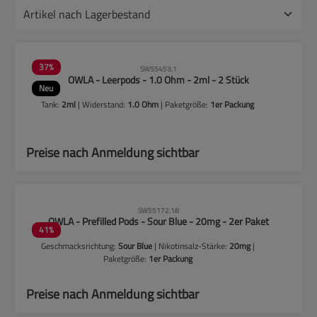
37
%
SW55453.1
OWLA - Leerpods - 1.0 Ohm - 2ml - 2 Stück
Neu
Tank:
2ml
| Widerstand:
1.0 Ohm
| Paketgröße:
1er Packung
Preise nach Anmeldung sichtbar
CLP-Hinweise beachten!
SW55172.18
OWLA - Prefilled Pods - Sour Blue - 20mg - 2er Paket
41
%
Geschmacksrichtung:
Sour Blue
| Nikotinsalz-Stärke:
20mg
|
Paketgröße:
1er Packung
Preise nach Anmeldung sichtbar