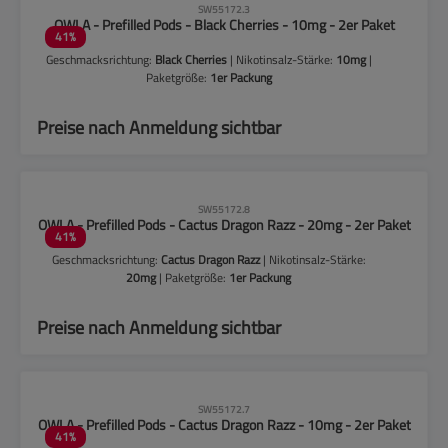
CLP-Hinweise beachten!
SW55172.3
OWLA - Prefilled Pods - Black Cherries - 10mg - 2er Paket
41
%
Geschmacksrichtung:
Black Cherries
| Nikotinsalz-Stärke:
10mg
|
Paketgröße:
1er Packung
Preise nach Anmeldung sichtbar
CLP-Hinweise beachten!
SW55172.8
OWLA - Prefilled Pods - Cactus Dragon Razz - 20mg - 2er Paket
41
%
Geschmacksrichtung:
Cactus Dragon Razz
| Nikotinsalz-Stärke:
20mg
| Paketgröße:
1er Packung
Preise nach Anmeldung sichtbar
CLP-Hinweise beachten!
SW55172.7
OWLA - Prefilled Pods - Cactus Dragon Razz - 10mg - 2er Paket
41
%