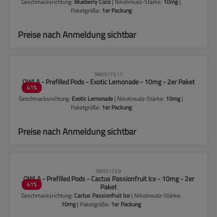
Geschmacksrichtung:
Blueberry Coco
| Nikotinsalz-Stärke:
10mg
|
Paketgröße:
1er Packung
Preise nach Anmeldung sichtbar
CLP-Hinweise beachten!
SW55172.11
OWLA - Prefilled Pods - Exotic Lemonade - 10mg - 2er Paket
41
%
Geschmacksrichtung:
Exotic Lemonade
| Nikotinsalz-Stärke:
10mg
|
Paketgröße:
1er Packung
Preise nach Anmeldung sichtbar
CLP-Hinweise beachten!
SW55172.9
OWLA - Prefilled Pods - Cactus Passionfruit Ice - 10mg - 2er
41
%
Paket
Geschmacksrichtung:
Cactus Passionfruit Ice
| Nikotinsalz-Stärke:
10mg
| Paketgröße:
1er Packung