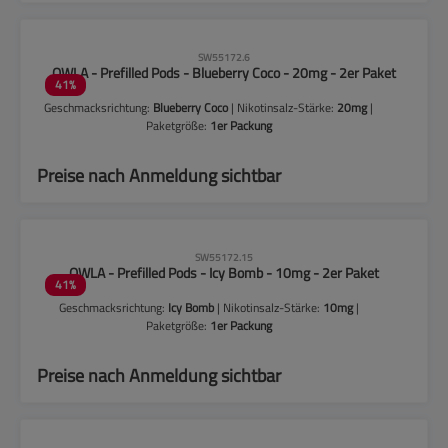
CLP-Hinweise beachten!
SW55172.6
OWLA - Prefilled Pods - Blueberry Coco - 20mg - 2er Paket
41
%
Geschmacksrichtung:
Blueberry Coco
| Nikotinsalz-Stärke:
20mg
|
Paketgröße:
1er Packung
Preise nach Anmeldung sichtbar
CLP-Hinweise beachten!
SW55172.15
OWLA - Prefilled Pods - Icy Bomb - 10mg - 2er Paket
41
%
Geschmacksrichtung:
Icy Bomb
| Nikotinsalz-Stärke:
10mg
|
Paketgröße:
1er Packung
Preise nach Anmeldung sichtbar