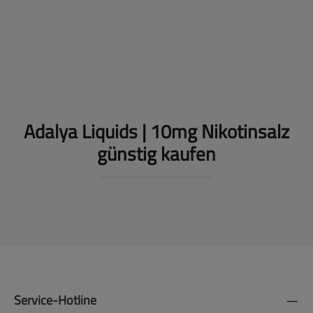
Geschmacksrichtung:
Strawberry Splash
| Nikotinsalz-Stärke:
10mg
| Paketgröße:
1er Packung
Preise nach Anmeldung sichtbar
Adalya Liquids | 10mg Nikotinsalz
günstig kaufen
Service-Hotline