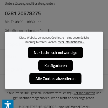
Unterstützung und Beratung unter:
0281 20678275
Mo-Fr, 08:00 - 16:30 Uhr
Oder über unser
Kontaktformular
.
Diese Website verwendet Cookies, um eine bestmögliche
Erfahrung bieten zu können.
Mehr Informationen ...
Shop-Service
Nur technisch notwendige
Filialen
Konfigurieren
Folge uns
Alle Cookies akzeptieren
* Alle Preise inkl. gesetzl. Mehrwertsteuer zzgl.
Versandkosten
und
ggf. Nachnahmegebühren, wenn nicht anders angegeben.
© 2026 FRESHISHASTORE - von
MG Wesel GmbH