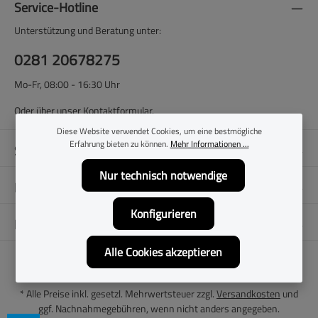
Service-Hotline
Unterstützung und Beratung unter:
0281 20678275
Mo-Fr, 08:00 - 16:30 Uhr
Oder über unser
Kontaktformular
.
Diese Website verwendet Cookies, um eine bestmögliche
Erfahrung bieten zu können.
Mehr Informationen ...
Shop-Service
Nur technisch notwendige
Filialen
Konfigurieren
Folge uns
Alle Cookies akzeptieren
* Alle Preise inkl. gesetzl. Mehrwertsteuer zzgl.
Versandkosten
und
ggf. Nachnahmegebühren, wenn nicht anders angegeben.