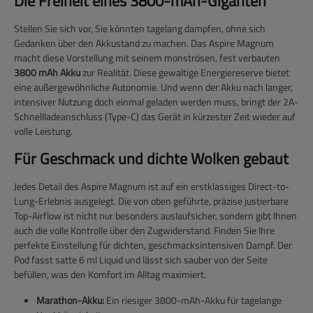
Die Freiheit eines 3800-mAh-Giganten
Stellen Sie sich vor, Sie könnten tagelang dampfen, ohne sich
Gedanken über den Akkustand zu machen. Das Aspire Magnum
macht diese Vorstellung mit seinem monströsen, fest verbauten
3800 mAh Akku
zur Realität. Diese gewaltige Energiereserve bietet
eine außergewöhnliche Autonomie. Und wenn der Akku nach langer,
intensiver Nutzung doch einmal geladen werden muss, bringt der 2A-
Schnellladeanschluss (Type-C) das Gerät in kürzester Zeit wieder auf
volle Leistung.
Für Geschmack und dichte Wolken gebaut
Jedes Detail des Aspire Magnum ist auf ein erstklassiges Direct-to-
Lung-Erlebnis ausgelegt. Die von oben geführte, präzise justierbare
Top-Airflow ist nicht nur besonders auslaufsicher, sondern gibt Ihnen
auch die volle Kontrolle über den Zugwiderstand. Finden Sie Ihre
perfekte Einstellung für dichten, geschmacksintensiven Dampf. Der
Pod fasst satte 6 ml Liquid und lässt sich sauber von der Seite
befüllen, was den Komfort im Alltag maximiert.
Marathon-Akku:
Ein riesiger 3800-mAh-Akku für tagelange