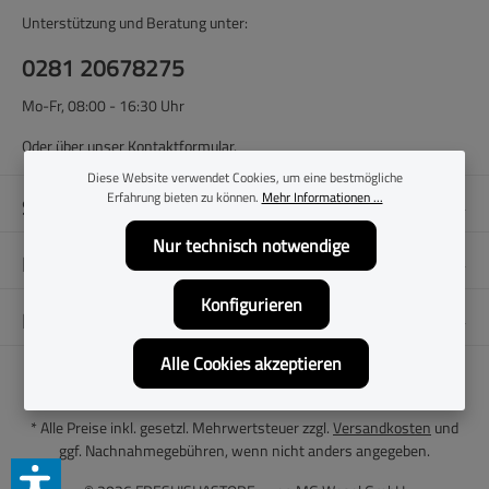
Unterstützung und Beratung unter:
0281 20678275
Mo-Fr, 08:00 - 16:30 Uhr
Oder über unser
Kontaktformular
.
Diese Website verwendet Cookies, um eine bestmögliche
Erfahrung bieten zu können.
Mehr Informationen ...
Shop-Service
Nur technisch notwendige
Filialen
Konfigurieren
Folge uns
Alle Cookies akzeptieren
* Alle Preise inkl. gesetzl. Mehrwertsteuer zzgl.
Versandkosten
und
ggf. Nachnahmegebühren, wenn nicht anders angegeben.