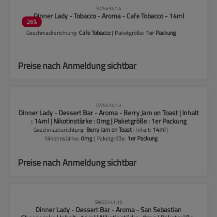
CLP-Hinweise beachten!
SW54941.4
Dinner Lady - Tobacco - Aroma - Cafe Tobacco - 14ml
26
%
Geschmacksrichtung:
Cafe Tobacco
| Paketgröße:
1er Packung
Preise nach Anmeldung sichtbar
CLP-Hinweise beachten!
SW55141.3
Dinner Lady - Dessert Bar - Aroma - Berry Jam on Toast | Inhalt
: 14ml | Nikotinstärke : 0mg | Paketgröße : 1er Packung
Geschmacksrichtung:
Berry Jam on Toast
| Inhalt:
14ml
|
Nikotinstärke:
0mg
| Paketgröße:
1er Packung
Preise nach Anmeldung sichtbar
CLP-Hinweise beachten!
SW55141.10
Dinner Lady - Dessert Bar - Aroma - San Sebastian