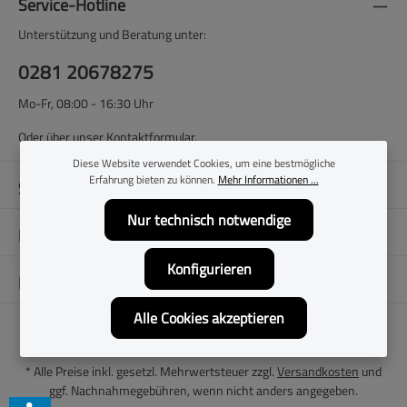
Service-Hotline
Unterstützung und Beratung unter:
0281 20678275
Mo-Fr, 08:00 - 16:30 Uhr
Oder über unser
Kontaktformular
.
Diese Website verwendet Cookies, um eine bestmögliche
Erfahrung bieten zu können.
Mehr Informationen ...
Shop-Service
Nur technisch notwendige
Filialen
Konfigurieren
Folge uns
Alle Cookies akzeptieren
* Alle Preise inkl. gesetzl. Mehrwertsteuer zzgl.
Versandkosten
und
ggf. Nachnahmegebühren, wenn nicht anders angegeben.