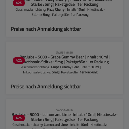
42
%
Stärke : 5mg | Paketgröße : 1er Packung
Geschmacksrichtung:
Fizzy Cherry
| Inhalt:
10ml
| Nikotinsalz-
Stärke:
5mg
| Paketgröße:
1er Packung
Preise nach Anmeldung sichtbar
CLP-Hinweise beachten!
SW55148.58
Bar Juice - 5000 - Grape Gummy Bear | Inhalt : 10ml |
42
%
Nikotinsalz-Stärke : 5mg | Paketgröße : 1er Packung
Geschmacksrichtung:
Grape Gummy Bear
| Inhalt:
10ml
|
Nikotinsalz-Stärke:
5mg
| Paketgröße:
1er Packung
Preise nach Anmeldung sichtbar
CLP-Hinweise beachten!
SW55148.66
Bar Juice - 5000 - Lemon and Lime | Inhalt : 10ml | Nikotinsalz-
42
%
Stärke : 5mg | Paketgröße : 1er Packung
Geschmacksrichtung:
Lemon and Lime
| Inhalt:
10ml
| Nikotinsalz-