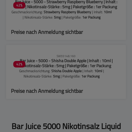
Bar Juice - 5000 - Strawberry Raspberry Blueberry | Inhalt :
42
%
10ml | Nikotinsalz-Stärke : 5mg | Paketgröße : 1er Packung
Geschmacksrichtung:
Strawberry Raspberry Blueberry
| Inhalt:
10ml
| Nikotinsalz-Stärke:
5mg
| Paketgröße:
1er Packung
Preise nach Anmeldung sichtbar
CLP-Hinweise beachten!
SW55148.160
Bar Juice - 5000 - Shisha Double Apple | Inhalt : 10ml |
42
%
Nikotinsalz-Stärke : 5mg | Paketgröße : 1er Packung
Geschmacksrichtung:
Shisha Double Apple
| Inhalt:
10ml
|
Nikotinsalz-Stärke:
5mg
| Paketgröße:
1er Packung
Preise nach Anmeldung sichtbar
Bar Juice 5000 Nikotinsalz Liquid