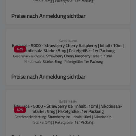
Stärke:
5mg
| Paketgröße:
1er Packung
Preise nach Anmeldung sichtbar
CLP-Hinweise beachten!
SW55148.90
Bar Juice - 5000 - Strawberry Cherry Raspberry | Inhalt : 10ml |
42
%
Nikotinsalz-Stärke : 5mg | Paketgröße : 1er Packung
Geschmacksrichtung:
Strawberry Cherry Raspberry
| Inhalt:
10ml
|
Nikotinsalz-Stärke:
5mg
| Paketgröße:
1er Packung
Preise nach Anmeldung sichtbar
CLP-Hinweise beachten!
SW55148.94
Bar Juice - 5000 - Strawberry Ice | Inhalt : 10ml | Nikotinsalz-
42
%
Stärke : 5mg | Paketgröße : 1er Packung
Geschmacksrichtung:
Strawberry Ice
| Inhalt:
10ml
| Nikotinsalz-
Stärke:
5mg
| Paketgröße:
1er Packung