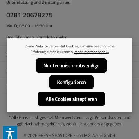
Unterstützung und Beratung unter:
0281 20678275
Mo-Fr, 08:00 - 16:30 Uhr
Oder über unser
Kontaktformular
.
Diese Website verwendet Cookies, um eine bestmögliche
Erfahrung bieten zu können.
Mehr Informationen ...
Shop-Service
Nur technisch notwendige
Filialen
Konfigurieren
Folge uns
Alle Cookies akzeptieren
* Alle Preise inkl. gesetzl. Mehrwertsteuer zzgl.
Versandkosten
und
ggf. Nachnahmegebühren, wenn nicht anders angegeben.
© 2026 FRESHISHASTORE - von
MG Wesel GmbH