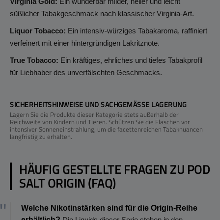
Virginia Gold:
Ein wunderbar milder, heller und leicht
süßlicher Tabakgeschmack nach klassischer Virginia-Art.
Liquor Tobacco:
Ein intensiv-würziges Tabakaroma, raffiniert
verfeinert mit einer hintergründigen Lakritznote.
True Tobacco:
Ein kräftiges, ehrliches und tiefes Tabakprofil
für Liebhaber des unverfälschten Geschmacks.
SICHERHEITSHINWEISE UND SACHGEMÄSSE LAGERUNG
Lagern Sie die Produkte dieser Kategorie stets außerhalb der
Reichweite von Kindern und Tieren. Schützen Sie die Flaschen vor
intensiver Sonneneinstrahlung, um die facettenreichen Tabaknuancen
langfristig zu erhalten.
HÄUFIG GESTELLTE FRAGEN ZU POD
SALT ORIGIN (FAQ)
Welche Nikotinstärken sind für die Origin-Reihe
erhältlich?
Die Liquids dieser Serie stehen in den