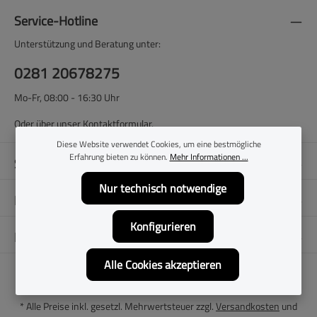
Service-Hotline
Unterstützung und Beratung unter:
0281 20678275
Mo-Fr, 08:00 - 16:30 Uhr
Oder über unser
Kontaktformular
.
Diese Website verwendet Cookies, um eine bestmögliche
Erfahrung bieten zu können.
Mehr Informationen ...
Shop-Service
Nur technisch notwendige
Filialen
Konfigurieren
Folge uns
Alle Cookies akzeptieren
* Alle Preise inkl. gesetzl. Mehrwertsteuer zzgl.
Versandkosten
und