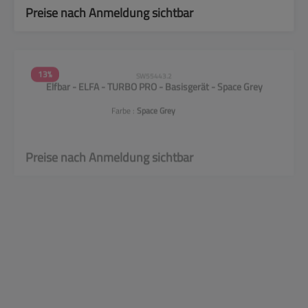
Preise nach Anmeldung sichtbar
13
%
SW55443.2
Elfbar - ELFA - TURBO PRO - Basisgerät - Space Grey
Farbe :
Space Grey
Preise nach Anmeldung sichtbar
38
%
SW54581.4
Elfbar - ELFA - Basisgerät - CP - Aurora Green
Farbe :
Aurora Green
Preise nach Anmeldung sichtbar