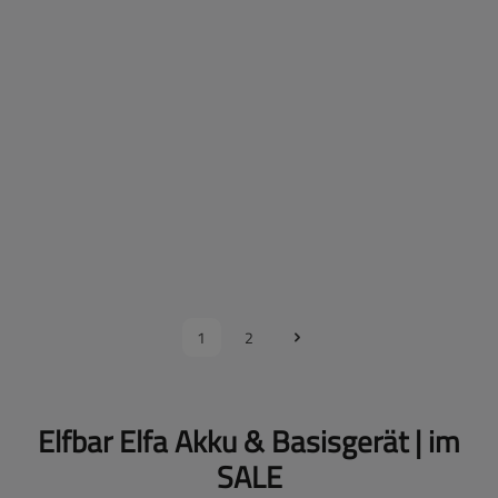
Preise nach Anmeldung sichtbar
17
%
SW16747.2M.3
Elfbar - ELFA MASTER - Basisgerät - Meteor Grey (LUXE
Neu
Edition)
Farbe :
Meteor Grey (LUXE Edition)
Preise nach Anmeldung sichtbar
1
2
Elfbar Elfa Akku & Basisgerät | im
SALE