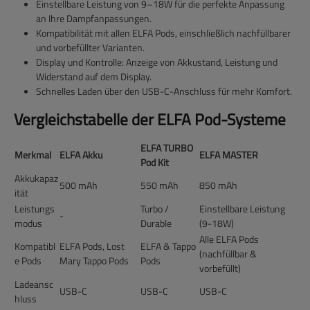
Einstellbare Leistung
von 9–18W für die perfekte Anpassung
an Ihre Dampfanpassungen.
Kompatibilität mit allen ELFA Pods
, einschließlich nachfüllbarer
und vorbefüllter Varianten.
Display und Kontrolle
: Anzeige von Akkustand, Leistung und
Widerstand auf dem Display.
Schnelles Laden
über den USB-C-Anschluss für mehr Komfort.
Vergleichstabelle der ELFA Pod-Systeme
ELFA TURBO
Merkmal
ELFA Akku
ELFA MASTER
Pod Kit
Akkukapaz
500 mAh
550 mAh
850 mAh
ität
Leistungs
Turbo /
Einstellbare Leistung
-
modus
Durable
(9-18W)
Alle ELFA Pods
Kompatibl
ELFA Pods, Lost
ELFA & Tappo
(nachfüllbar &
e Pods
Mary Tappo Pods
Pods
vorbefüllt)
Ladeansc
USB-C
USB-C
USB-C
hluss