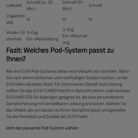
Schnell (ca. 30
Schnell (35
Ladezeit
Schnell
Min.)
Min.)
Zugautom
Ja
Ja
Ja
atik
3-Zug
Kinder-/Si
3-Zug
Ein-/Abschalt
-
cherheit
Ein-/Abschaltung
ung
Fazit: Welches Pod-System passt zu
Ihnen?
Alle drei ELFA Pod-Systeme bieten eine Vielzahl von Vorteilen. Wenn
Sie nach einem einfachen und nachhaltigen System suchen, ist der
ELFA Akku
die beste Wahl. Für intensiveren Dampf und Leistung
sollten Sie das
ELFA TURBO Pod Kit
in Betracht ziehen, während das
ELFA MASTER
für diejenigen geeignet ist, die eine personalisierte
Dampferfahrung mit einstellbarer Leistung wünschen. Wählen Sie
das Modell, das am besten zu Ihrem Dampfstil passt und genießen
Sie die Flexibilität und Qualität der ELFA Pods!
Jetzt das passende Pod-System wählen