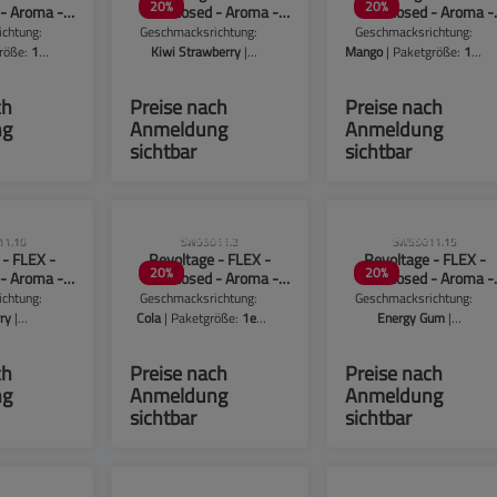
20
%
20
%
- Aroma -
Overdosed - Aroma -
Overdosed - Aroma -
 Grape
10ml - Kiwi Strawberry
10ml - Mango
chtung:
Geschmacksrichtung:
Geschmacksrichtung:
größe:
1er
Kiwi Strawberry
|
Mango
| Paketgröße:
1er
ng
Paketgröße:
1er
Packung
Packung
ch
Preise nach
Preise nach
ng
Anmeldung
Anmeldung
sichtbar
sichtbar
se beachten!
CLP-Hinweise beachten!
CLP-Hinweise beachten
11.10
SW55011.3
SW55011.15
 - FLEX -
Revoltage - FLEX -
Revoltage - FLEX -
20
%
20
%
- Aroma -
Overdosed - Aroma -
Overdosed - Aroma -
rawberry
10ml - Cola
10ml - Energy Gum
chtung:
Geschmacksrichtung:
Geschmacksrichtung:
rry
|
Cola
| Paketgröße:
1er
Energy Gum
|
e:
1er
Packung
Paketgröße:
1er
ng
Packung
ch
Preise nach
Preise nach
ng
Anmeldung
Anmeldung
sichtbar
sichtbar