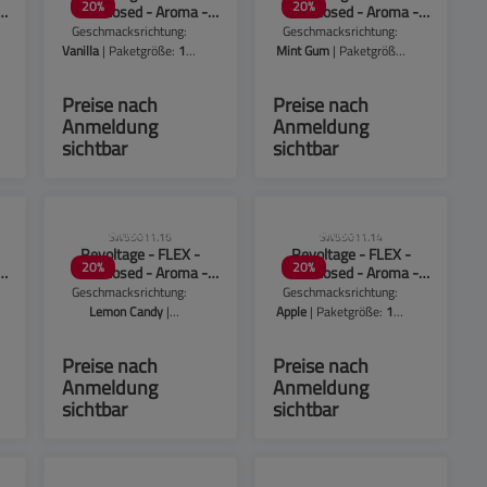
20
%
20
%
Overdosed - Aroma -
Overdosed - Aroma -
10ml - Vanilla
10ml - Mint Gum
Geschmacksrichtung:
Geschmacksrichtung:
Vanilla
| Paketgröße:
1er
Mint Gum
| Paketgröße:
Packung
1er Packung
Preise nach
Preise nach
Anmeldung
Anmeldung
sichtbar
sichtbar
!
CLP-Hinweise beachten!
CLP-Hinweise beachten!
SW55011.16
SW55011.14
Revoltage - FLEX -
Revoltage - FLEX -
20
%
20
%
Overdosed - Aroma -
Overdosed - Aroma -
10ml - Lemon Candy
10ml - Apple
Geschmacksrichtung:
Geschmacksrichtung:
Lemon Candy
|
Apple
| Paketgröße:
1er
Paketgröße:
1er
Packung
Packung
Preise nach
Preise nach
Anmeldung
Anmeldung
sichtbar
sichtbar