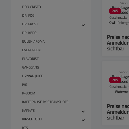
CLP-Hinwei
SW550
DON CRISTO
Revoltage
20
%
Overdosed 
DR. FOG
10ml -
Geschmacksri
Kiwi
| Paketg
DR. FROST
Packu
DR. KERO
Preise na
EULEN AROMA
Anmeldu
sichtbar
EVERGREEN
FLAVORIST
GANGGANG
CLP-Hinwei
SW550
HAYVAN JUICE
Revoltage
20
%
Overdosed 
IVG
10ml - Wa
Geschmacksri
Waterme
K-BOOM
Paketgröß
KAFFEPAUSE BY STEAMSHOTS
Packu
Preise na
KAPKA'S
Anmeldu
sichtbar
KIRSCHLOLLI
KTS