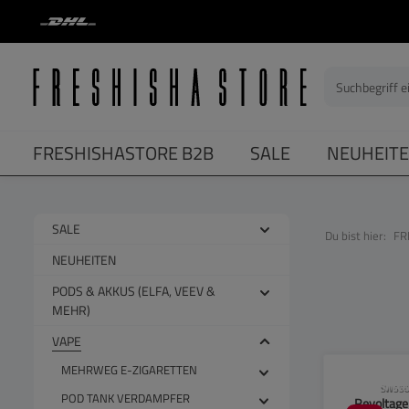
springen
Zur Hauptnavigation springen
FRESHISHASTORE B2B
SALE
NEUHEIT
SALE
Du bist hier:
FR
NEUHEITEN
PODS & AKKUS (ELFA, VEEV &
MEHR)
VAPE
MEHRWEG E-ZIGARETTEN
CLP-Hinwei
SW550
POD TANK VERDAMPFER
Revoltage