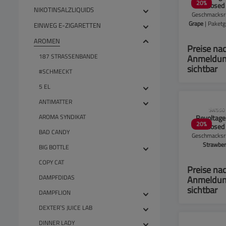
20
%
Overdosed 
NIKOTINSALZLIQUIDS
10ml -
Geschmacksri
Grape
| Paket
EINWEG E-ZIGARETTEN
Packu
AROMEN
Preise na
187 STRASSENBANDE
Anmeldu
sichtbar
#SCHMECKT
5 EL
ANTIMATTER
CLP-Hinwei
SW550
AROMA SYNDIKAT
Revoltage
20
%
Overdosed 
BAD CANDY
10ml - St
Geschmacksri
Strawbe
BIG BOTTLE
Paketgröß
COPY CAT
Packu
Preise na
DAMPFDIDAS
Anmeldu
sichtbar
DAMPFLION
DEXTER`S JUICE LAB
DINNER LADY