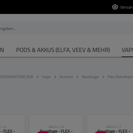
Versan
EN
PODS & AKKUS (ELFA, VEEV & MEHR)
VAP
ESHISHASTORE B2B
Vape
Aromen
Revoltage
Flex Overdose
se beachten!
CLP-Hinweise beachten!
CLP-Hinweise beachten
11.4
SW55011.6
SW55011.7
 - FLEX -
Revoltage - FLEX -
Revoltage - FLEX -