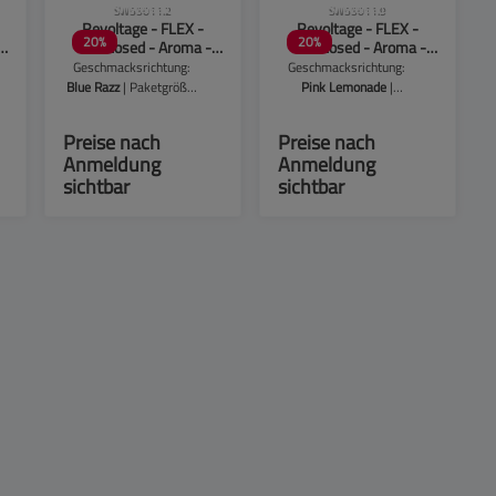
!
CLP-Hinweise beachten!
CLP-Hinweise beachten!
SW55011.2
SW55011.9
Revoltage - FLEX -
Revoltage - FLEX -
20
%
20
%
Overdosed - Aroma -
Overdosed - Aroma -
10ml - Blue Razz
10ml - Pink Lemonade
Geschmacksrichtung:
Geschmacksrichtung:
Blue Razz
| Paketgröße:
Pink Lemonade
|
1er Packung
Paketgröße:
1er
Packung
Preise nach
Preise nach
Anmeldung
Anmeldung
sichtbar
sichtbar