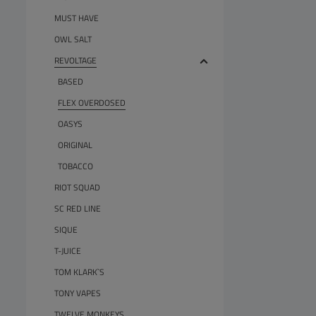
MUST HAVE
OWL SALT
REVOLTAGE
BASED
FLEX OVERDOSED
OASYS
ORIGINAL
TOBACCO
RIOT SQUAD
SC RED LINE
SIQUE
T-JUICE
TOM KLARK`S
TONY VAPES
TWELVE MONKEYS