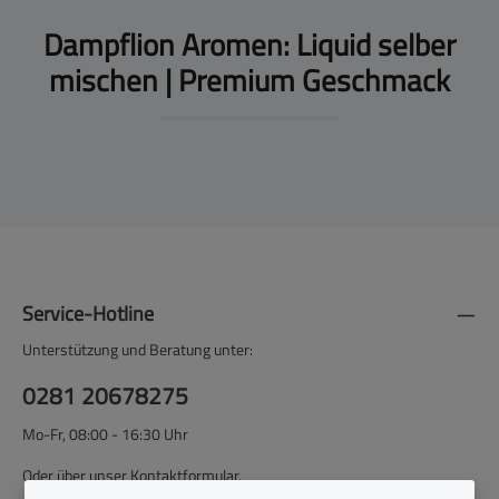
Dampflion Aromen: Liquid selber
mischen | Premium Geschmack
Service-Hotline
Unterstützung und Beratung unter:
0281 20678275
Mo-Fr, 08:00 - 16:30 Uhr
Oder über unser
Kontaktformular
.