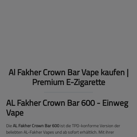
Al Fakher - Crown Bar - Einweg E-Zigarette - 2ml - 20mg - CP
46
%
- White Flash
Geschmacksrichtung:
White Flash
Ausverkauft
Preise nach Anmeldung sichtbar
Al Fakher Crown Bar Vape kaufen |
Premium E-Zigarette
AL Fakher Crown Bar 600 - Einweg
Vape
Die
AL Fakher Crown Bar 600
ist die TPD-konforme Version der
beliebten AL-Fakher Vapes und ab sofort erhältlich. Mit ihrer