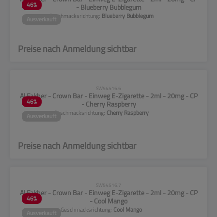
46
%
- Blueberry Bubblegum
Geschmacksrichtung:
Blueberry Bubblegum
Ausverkauft
Preise nach Anmeldung sichtbar
CLP-Hinweise beachten!
SW54516.6
Al Fakher - Crown Bar - Einweg E-Zigarette - 2ml - 20mg - CP
46
%
- Cherry Raspberry
Geschmacksrichtung:
Cherry Raspberry
Ausverkauft
Preise nach Anmeldung sichtbar
CLP-Hinweise beachten!
SW54516.7
Al Fakher - Crown Bar - Einweg E-Zigarette - 2ml - 20mg - CP
46
%
- Cool Mango
Geschmacksrichtung:
Cool Mango
Ausverkauft