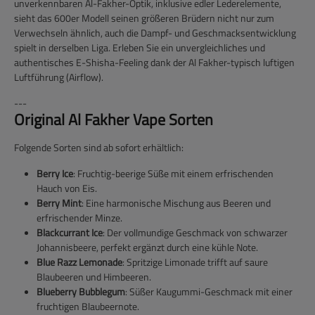
unverkennbaren Al-Fakher-Optik, inklusive edler Lederelemente,
sieht das 600er Modell seinen größeren Brüdern nicht nur zum
Verwechseln ähnlich, auch die Dampf- und Geschmacksentwicklung
spielt in derselben Liga. Erleben Sie ein unvergleichliches und
authentisches E-Shisha-Feeling dank der Al Fakher-typisch luftigen
Luftführung (Airflow).
---
Original Al Fakher Vape Sorten
Folgende Sorten sind ab sofort erhältlich:
Berry Ice
: Fruchtig-beerige Süße mit einem erfrischenden
Hauch von Eis.
Berry Mint
: Eine harmonische Mischung aus Beeren und
erfrischender Minze.
Blackcurrant Ice
: Der vollmundige Geschmack von schwarzer
Johannisbeere, perfekt ergänzt durch eine kühle Note.
Blue Razz Lemonade
: Spritzige Limonade trifft auf saure
Blaubeeren und Himbeeren.
Blueberry Bubblegum
: Süßer Kaugummi-Geschmack mit einer
fruchtigen Blaubeernote.