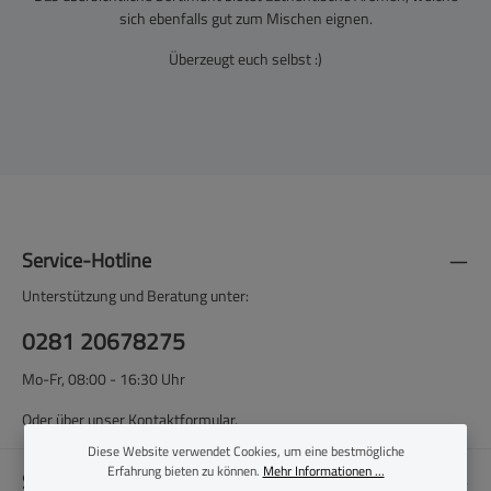
sich ebenfalls gut zum Mischen eignen.
Überzeugt euch selbst :)
Service-Hotline
Unterstützung und Beratung unter:
0281 20678275
Mo-Fr, 08:00 - 16:30 Uhr
Oder über unser
Kontaktformular
.
Diese Website verwendet Cookies, um eine bestmögliche
Erfahrung bieten zu können.
Mehr Informationen ...
Shop-Service