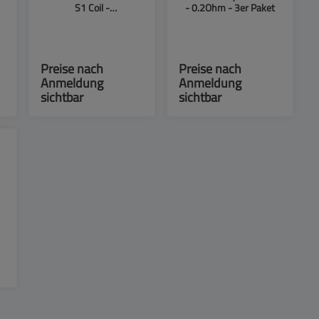
S1 Coil -
- 0.2Ohm - 3er Paket
3
Verdampferkopf - 0.15
Ohm - 3er Paket
Preise nach
Preise nach
Anmeldung
Anmeldung
sichtbar
sichtbar
5