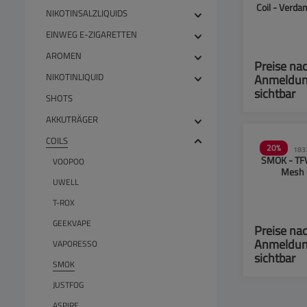
Coil - Verda
NIKOTINSALZLIQUIDS
0.17 Ohm -
EINWEG E-ZIGARETTEN
AROMEN
Preise na
NIKOTINLIQUID
Anmeldu
sichtbar
SHOTS
AKKUTRÄGER
COILS
20
%
183
SMOK - TFV
VOOPOO
Mesh C
UWELL
Verdampferk
Ohm - 3e
T-ROX
GEEKVAPE
Preise na
Anmeldu
VAPORESSO
sichtbar
SMOK
JUSTFOG
ASPIRE