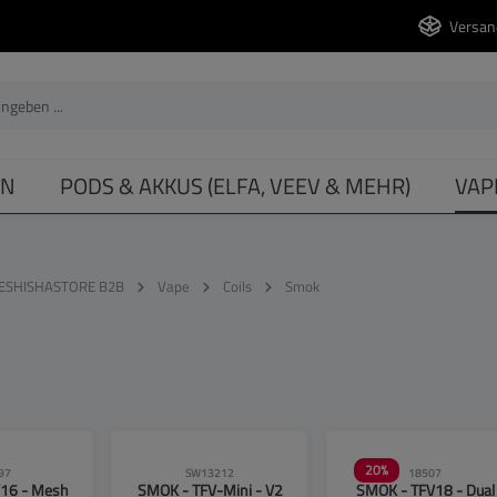
Versan
EN
PODS & AKKUS (ELFA, VEEV & MEHR)
VAP
ESHISHASTORE B2B
Vape
Coils
Smok
20
%
97
SW13212
18507
16 - Mesh
SMOK - TFV-Mini - V2
SMOK - TFV18 - Dual