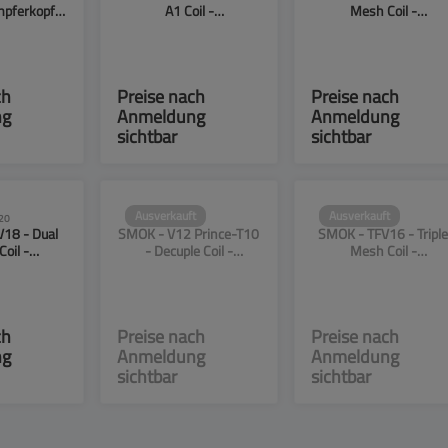
mpferkopf -
A1 Coil -
Mesh Coil -
 3er Paket
Verdampferkopf - 0.17
Verdampferkopf - 0.3
Ohm - 3er Paket
Ohm - 3er Paket
ch
Preise nach
Preise nach
ng
Anmeldung
Anmeldung
sichtbar
sichtbar
Ausverkauft
Ausverkauft
20
16620
18185
18 - Dual
SMOK - V12 Prince-T10
SMOK - TFV16 - Triple
oil -
- Decuple Coil -
Mesh Coil -
opf - 0.15
Verdampferkopf - 0.12
Verdampferkopf - 0.1
r Paket
Ohm
Ohm
ch
Preise nach
Preise nach
ng
Anmeldung
Anmeldung
sichtbar
sichtbar