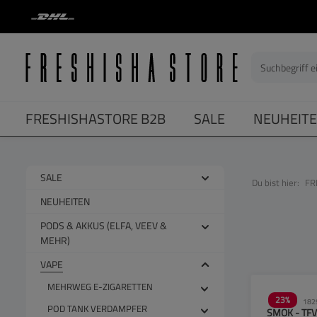
springen
Zur Hauptnavigation springen
FRESHISHASTORE B2B
SALE
NEUHEIT
SALE
Du bist hier:
FR
NEUHEITEN
PODS & AKKUS (ELFA, VEEV &
MEHR)
VAPE
MEHRWEG E-ZIGARETTEN
23
%
182
POD TANK VERDAMPFER
SMOK - TFV