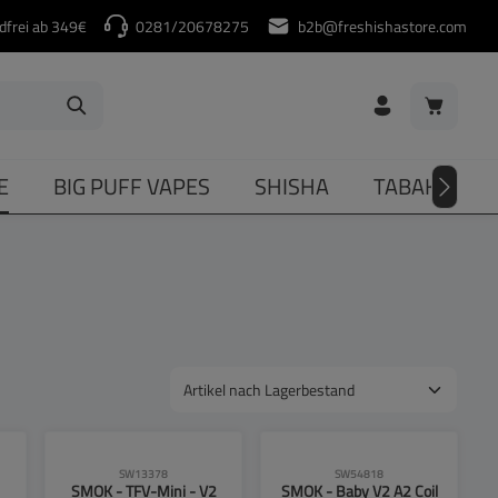
dfrei ab 349€
0281/20678275
b2b@freshishastore.com
Warenkorb
E
BIG PUFF VAPES
SHISHA
TABAKERHIT
SW13378
SW54818
SMOK - TFV-Mini - V2
SMOK - Baby V2 A2 Coil