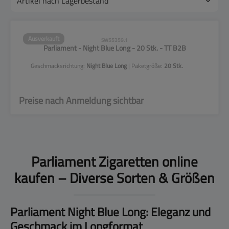
Ausverkauft
SW55359.1
Parliament - Night Blue Long - 20 Stk. - TT B2B
Geschmacksrichtung:
Night Blue Long
| Paketgröße:
20 Stk.
Preise nach Anmeldung sichtbar
Parliament Zigaretten online
kaufen – Diverse Sorten & Größen
Parliament Night Blue Long: Eleganz und
Geschmack im Longformat