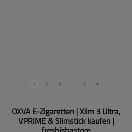
Preise nach Anmeldung sichtbar
28
%
SW54731.4
OXVA - NeXLIM GO - Pod Kit - Sahara Brown
Farbe :
Sahara Brown
Preise nach Anmeldung sichtbar
1
2
3
4
5
OXVA E-Zigaretten | Xlim 3 Ultra,
VPRIME & Slimstick kaufen |
freshishastore