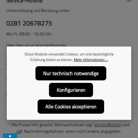
Service-Hotline
Unterstützung und Beratung unter:
0281 20678275
Mo-Fr, 08:00 - 16:30 Uhr
Oder über unser
Kontaktformular
.
Diese Website verwendet Cookies, um eine bestmögliche
Erfahrung bieten zu können.
Mehr Informationen ...
Shop-Service
Nur technisch notwendige
Filialen
Konfigurieren
Folge uns
Alle Cookies akzeptieren
* Alle Preise inkl. gesetzl. Mehrwertsteuer zzgl.
Versandkosten
und
ggf. Nachnahmegebühren, wenn nicht anders angegeben.