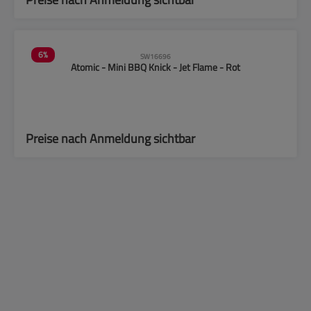
6
%
SW16696
Atomic - Mini BBQ Knick - Jet Flame - Rot
Preise nach Anmeldung sichtbar
17
%
SW16673
Easy Torch - Freestyle - Jet Flame - Transparent - Orange
Ausverkauft
Preise nach Anmeldung sichtbar