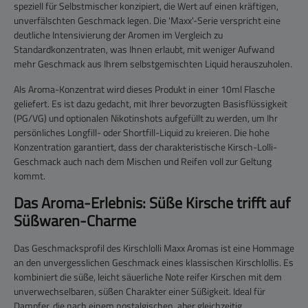
speziell für Selbstmischer konzipiert, die Wert auf einen kräftigen,
unverfälschten Geschmack legen. Die 'Maxx'-Serie verspricht eine
deutliche Intensivierung der Aromen im Vergleich zu
Standardkonzentraten, was Ihnen erlaubt, mit weniger Aufwand
mehr Geschmack aus Ihrem selbstgemischten Liquid herauszuholen.
Als Aroma-Konzentrat wird dieses Produkt in einer 10ml Flasche
geliefert. Es ist dazu gedacht, mit Ihrer bevorzugten Basisflüssigkeit
(PG/VG) und optionalen Nikotinshots aufgefüllt zu werden, um Ihr
persönliches Longfill- oder Shortfill-Liquid zu kreieren. Die hohe
Konzentration garantiert, dass der charakteristische Kirsch-Lolli-
Geschmack auch nach dem Mischen und Reifen voll zur Geltung
kommt.
Das Aroma-Erlebnis: Süße Kirsche trifft auf
Süßwaren-Charme
Das Geschmacksprofil des Kirschlolli Maxx Aromas ist eine Hommage
an den unvergesslichen Geschmack eines klassischen Kirschlollis. Es
kombiniert die süße, leicht säuerliche Note reifer Kirschen mit dem
unverwechselbaren, süßen Charakter einer Süßigkeit. Ideal für
Dampfer, die nach einem nostalgischen, aber gleichzeitig