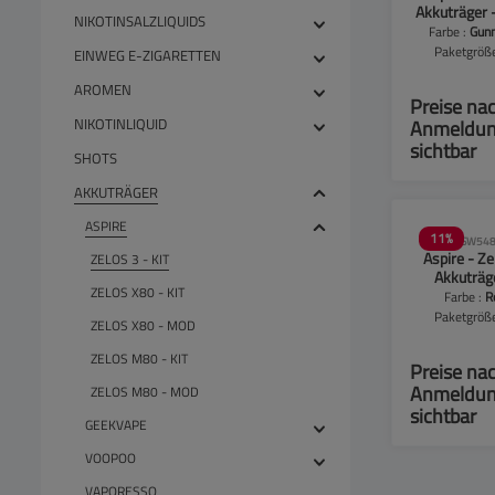
Akkuträger 
NIKOTINSALZLIQUIDS
Farbe :
Gun
Paketgröß
EINWEG E-ZIGARETTEN
Packu
AROMEN
Preise na
NIKOTINLIQUID
Anmeldu
sichtbar
SHOTS
AKKUTRÄGER
ASPIRE
11
%
SW548
Aspire - Ze
ZELOS 3 - KIT
Akkuträg
ZELOS X80 - KIT
Farbe :
R
Paketgröß
ZELOS X80 - MOD
Packu
ZELOS M80 - KIT
Preise na
Anmeldu
ZELOS M80 - MOD
sichtbar
GEEKVAPE
VOOPOO
VAPORESSO