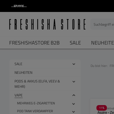
springen
Zur Hauptnavigation springen
FRESHISHASTORE B2B
SALE
NEUHEIT
SALE
Du bist hier:
FR
NEUHEITEN
PODS & AKKUS (ELFA, VEEV &
MEHR)
VAPE
MEHRWEG E-ZIGARETTEN
11
%
SW548
POD TANK VERDAMPFER
Aspire - Ze