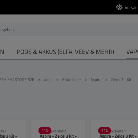
Versan
EN
PODS & AKKUS (ELFA, VEEV & MEHR)
VAP
ESHISHASTORE B2B
Vape
Akkuträger
Aspire
Zelos 3 - Kit
11
%
11
%
33.4
SW54833.5
SW54833.1
los 3 Kit -
Aspire - Zelos 3 Kit -
Aspire - Zelos 3 Kit -