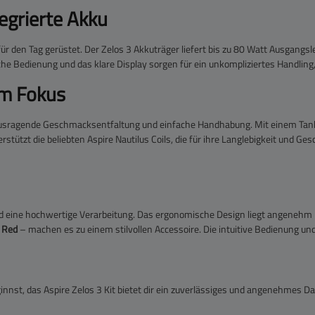
tegrierte Akku
für den Tag gerüstet. Der Zelos 3 Akkuträger liefert bis zu 80 Watt Ausgangs
fache Bedienung und das klare Display sorgen für ein unkompliziertes Handli
im Fokus
ausragende Geschmacksentfaltung und einfache Handhabung. Mit einem Tank
rstützt die beliebten Aspire Nautilus Coils, die für ihre Langlebigkeit und
d eine hochwertige Verarbeitung. Das ergonomische Design liegt angenehm 
d
Red
– machen es zu einem stilvollen Accessoire. Die intuitive Bedienung und
nnst, das Aspire Zelos 3 Kit bietet dir ein zuverlässiges und angenehmes D