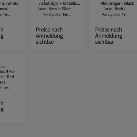
- Gunmetal
Akkuträger - Metallic
Akkuträger - Black
Silver
metal
|
Farbe :
Metallic Silver
|
Farbe :
Black
|
e:
1er
Paketgröße:
1er
Paketgröße:
1er
ng
Packung
Packung
ch
Preise nach
Preise nach
ng
Anmeldung
Anmeldung
sichtbar
sichtbar
33.7
los 3 Kit -
er - Red
ed
|
e:
1er
ng
ch
ng