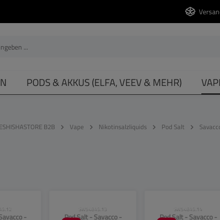
Versan
EN
PODS & AKKUS (ELFA, VEEV & MEHR)
VAP
ESHISHASTORE B2B
Vape
Nikotinsalzliquids
Pod Salt
Savacc
se beachten!
CLP-Hinweise beachten!
CLP-Hinweise beachten
49.12
SW54849.13
SW54849.14
 Savacco -
Pod Salt - Savacco -
Pod Salt - Savacco -