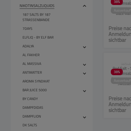
38
%
Nikotinsal
NIKOTINSALZLIQUIDS
10ml - Bla
Geschmacksri
Ausverkauf
20
Black M
187 SALTS BY 187
Nikotinsalz-
STRASSENBANDE
20m
Preise na
7DAYS
Anmeldu
ELFLIQ - BY ELF BAR
sichtbar
ADALYA
AL FAKHER
CLP-Hinwei
AL MASSIVA
SW548
Pod Salt -
38
%
ANTIMATTER
Nikotinsal
10ml - Swi
Geschmacksri
Ausverkauf
AROMA SYNDIKAT
20
Swizztas
Nikotinsalz-
BAR JUICE 5000
20m
Preise na
BY CANDY
Anmeldu
DAMPFDIDAS
sichtbar
DAMPFLION
DK SALTS