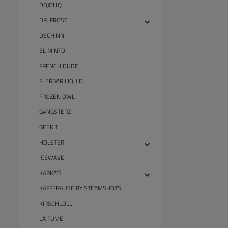
DOJOLIQ
DR. FROST
DSCHINNI
EL MINTO
FRENCH DUDE
FLERBAR LIQUID
FROZEN OWL
GANGSTERZ
GEEKIT
HOLSTER
ICEWAVE
KAPKA'S
KAFFEPAUSE BY STEAMSHOTS
KIRSCHLOLLI
LA FUME