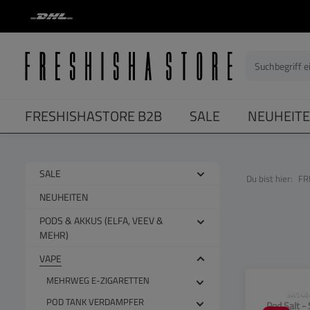
springen
Zur Hauptnavigation springen
FRESHISHASTORE B2B
SALE
NEUHEIT
SALE
Du bist hier:
FR
NEUHEITEN
PODS & AKKUS (ELFA, VEEV &
MEHR)
VAPE
MEHRWEG E-ZIGARETTEN
CLP-Hinwei
SW548
POD TANK VERDAMPFER
Pod Salt -