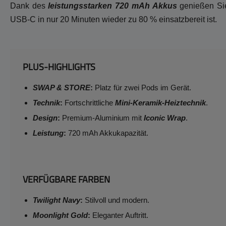
Dank des
leistungsstarken 720 mAh Akkus
genießen Sie
USB-C in nur 20 Minuten wieder zu 80 % einsatzbereit ist.
PLUS-HIGHLIGHTS
SWAP & STORE
:
Platz für zwei Pods im Gerät.
Technik
:
Fortschrittliche
Mini-Keramik-Heiztechnik
.
Design
:
Premium-Aluminium mit
Iconic Wrap
.
Leistung
:
720 mAh Akkukapazität.
VERFÜGBARE FARBEN
Twilight Navy
:
Stilvoll und modern.
Moonlight Gold
:
Eleganter Auftritt.