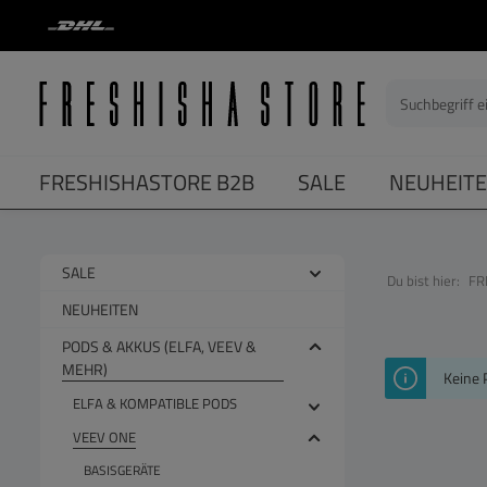
springen
Zur Hauptnavigation springen
FRESHISHASTORE B2B
SALE
NEUHEIT
SALE
Du bist hier:
FR
NEUHEITEN
PODS & AKKUS (ELFA, VEEV &
MEHR)
Keine 
ELFA & KOMPATIBLE PODS
VEEV ONE
BASISGERÄTE