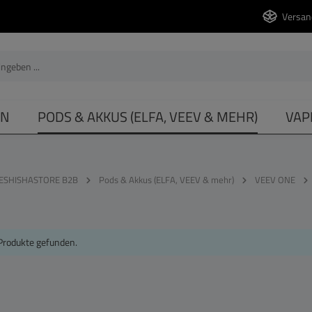
Versan
EN
PODS & AKKUS (ELFA, VEEV & MEHR)
VAP
ESHISHASTORE B2B
Pods & Akkus (ELFA, VEEV & mehr)
VEEV ONE
Produkte gefunden.